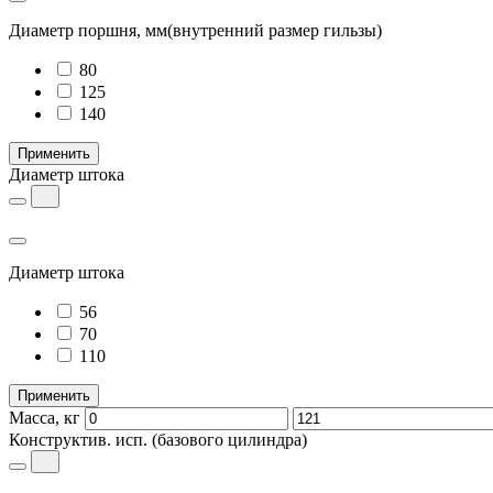
Диаметр поршня, мм
(внутренний размер гильзы)
80
125
140
Применить
Диаметр штока
Диаметр штока
56
70
110
Применить
Масса, кг
Конструктив. исп.
(базового цилиндра)