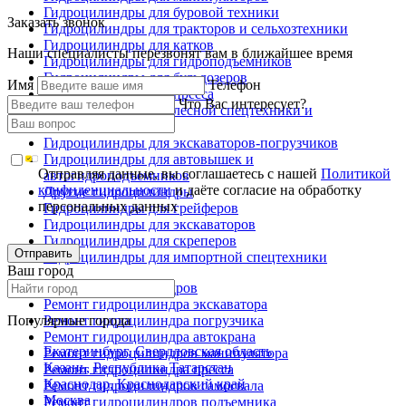
Гидроцилиндры для буровой техники
Заказать звонок
Гидроцилиндры для тракторов и сельхозтехники
Гидроцилиндры для катков
Наши специалисты перезвонят вам в ближайшее время
Гидроцилиндры для гидроподъемников
Гидроцилиндры для бульдозеров
Имя
Телефон
Гидроцилиндры для пресса
Что Вас интересует?
Гидроцилиндры для лесной спецтехники и
металловозов
Гидроцилиндры для экскаваторов-погрузчиков
Гидроцилиндры для автовышек и
Отправляя данные, вы соглашаетесь с нашей
Политикой
автогидроподъемников
конфиденциальности
и даёте согласие на обработку
Другие гидроцилиндры
персональных данных
Гидроцилиндры для грейферов
Гидроцилиндры для экскаваторов
Гидроцилиндры для скреперов
Отправить
Гидроцилиндры для импортной спецтехники
Ваш город
Ремонт гидроцилиндров
Ремонт гидроцилиндра экскаватора
Популярные города
Ремонт гидроцилиндра погрузчика
Ремонт гидроцилиндра автокрана
Екатеринбург, Свердловская область
Ремонт гидроцилиндров манипулятора
Казань, Республика Татарстан
Ремонт гидроцилиндра пресса
Краснодар, Краснодарский край
Ремонт гидроцилиндров самосвала
Москва
Ремонт гидроцилиндров подъемника