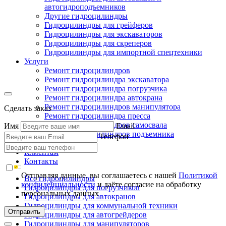
автогидроподъемников
Другие гидроцилиндры
Гидроцилиндры для грейферов
Гидроцилиндры для экскаваторов
Гидроцилиндры для скреперов
Гидроцилиндры для импортной спецтехники
Услуги
Ремонт гидроцилиндров
Ремонт гидроцилиндра экскаватора
Ремонт гидроцилиндра погрузчика
Ремонт гидроцилиндра автокрана
Ремонт гидроцилиндров манипулятора
Сделать заказ
Ремонт гидроцилиндра пресса
Ремонт гидроцилиндров самосвала
Имя
Email
Ремонт гидроцилиндров подъемника
Телефон
Производство
Клиентам
Контакты
Отправляя данные, вы соглашаетесь с нашей
Политикой
Все гидроцилиндры
конфиденциальности
и даёте согласие на обработку
Гидроцилиндры для погрузчиков
персональных данных
Гидроцилиндры для автокранов
Гидроцилиндры для коммунальной техники
Отправить
Гидроцилиндры для автогрейдеров
Гидроцилиндры для манипуляторов