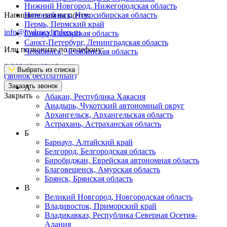
Нижний Новгород, Нижегородская область
Напишите нам на почту:
Новосибирск, Новосибирская область
Пермь, Пермский край
info@hydrocylinders.ru
Самара, Самарская область
Санкт-Петербург, Ленинградская область
Или позвоните по телефону:
Челябинск, Челябинская область
8-800-101-19-19
Выбрать из списка
(звонок бесплатный)
Заказать звонок
А
Закрыть
Абакан, Республика Хакасия
Анадырь, Чукотский автономный округ
Архангельск, Архангельская область
Астрахань, Астраханская область
Б
Барнаул, Алтайский край
Белгород, Белгородская область
Биробиджан, Еврейская автономная область
Благовещенск, Амурская область
Брянск, Брянская область
В
Великий Новгород, Новгородская область
Владивосток, Приморский край
Владикавказ, Республика Северная Осетия-
Алания