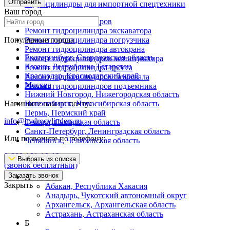
Отправить
Гидроцилиндры для импортной спецтехники
Ваш город
Ремонт гидроцилиндров
Ремонт гидроцилиндра экскаватора
Популярные города
Ремонт гидроцилиндра погрузчика
Ремонт гидроцилиндра автокрана
Екатеринбург, Свердловская область
Ремонт гидроцилиндров манипулятора
Казань, Республика Татарстан
Ремонт гидроцилиндра пресса
Краснодар, Краснодарский край
Ремонт гидроцилиндров самосвала
Москва
Ремонт гидроцилиндров подъемника
Нижний Новгород, Нижегородская область
Напишите нам на почту:
Новосибирск, Новосибирская область
Пермь, Пермский край
info@hydrocylinders.ru
Самара, Самарская область
Санкт-Петербург, Ленинградская область
Или позвоните по телефону:
Челябинск, Челябинская область
8-800-101-19-19
Выбрать из списка
(звонок бесплатный)
Заказать звонок
А
Закрыть
Абакан, Республика Хакасия
Анадырь, Чукотский автономный округ
Архангельск, Архангельская область
Астрахань, Астраханская область
Б