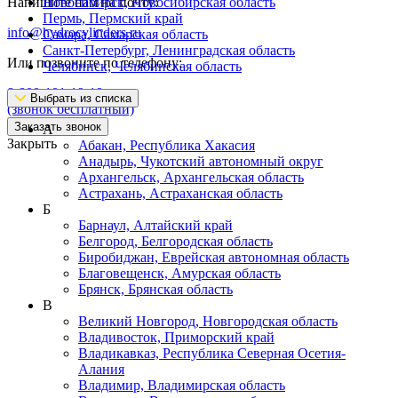
Напишите нам на почту:
Новосибирск, Новосибирская область
Пермь, Пермский край
info@hydrocylinders.ru
Самара, Самарская область
Санкт-Петербург, Ленинградская область
Или позвоните по телефону:
Челябинск, Челябинская область
8-800-101-19-19
Выбрать из списка
(звонок бесплатный)
Заказать звонок
А
Закрыть
Абакан, Республика Хакасия
Анадырь, Чукотский автономный округ
Архангельск, Архангельская область
Астрахань, Астраханская область
Б
Барнаул, Алтайский край
Белгород, Белгородская область
Биробиджан, Еврейская автономная область
Благовещенск, Амурская область
Брянск, Брянская область
В
Великий Новгород, Новгородская область
Владивосток, Приморский край
Владикавказ, Республика Северная Осетия-
Алания
Владимир, Владимирская область