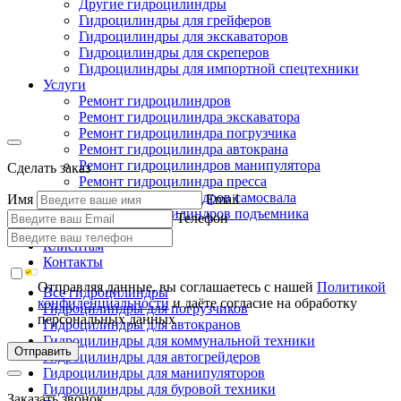
Другие гидроцилиндры
Гидроцилиндры для грейферов
Гидроцилиндры для экскаваторов
Гидроцилиндры для скреперов
Гидроцилиндры для импортной спецтехники
Услуги
Ремонт гидроцилиндров
Ремонт гидроцилиндра экскаватора
Ремонт гидроцилиндра погрузчика
Ремонт гидроцилиндра автокрана
Ремонт гидроцилиндров манипулятора
Сделать заказ
Ремонт гидроцилиндра пресса
Ремонт гидроцилиндров самосвала
Имя
Email
Ремонт гидроцилиндров подъемника
Телефон
Производство
Клиентам
Контакты
Отправляя данные, вы соглашаетесь с нашей
Политикой
Все гидроцилиндры
конфиденциальности
и даёте согласие на обработку
Гидроцилиндры для погрузчиков
персональных данных
Гидроцилиндры для автокранов
Гидроцилиндры для коммунальной техники
Отправить
Гидроцилиндры для автогрейдеров
Гидроцилиндры для манипуляторов
Гидроцилиндры для буровой техники
Заказать звонок