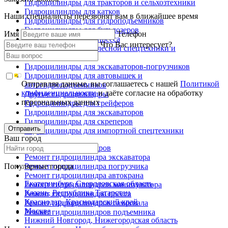
Гидроцилиндры для тракторов и сельхозтехники
Гидроцилиндры для катков
Наши специалисты перезвонят вам в ближайшее время
Гидроцилиндры для гидроподъемников
Гидроцилиндры для бульдозеров
Имя
Телефон
Гидроцилиндры для пресса
Что Вас интересует?
Гидроцилиндры для лесной спецтехники и
металловозов
Гидроцилиндры для экскаваторов-погрузчиков
Гидроцилиндры для автовышек и
Отправляя данные, вы соглашаетесь с нашей
Политикой
автогидроподъемников
конфиденциальности
и даёте согласие на обработку
Другие гидроцилиндры
персональных данных
Гидроцилиндры для грейферов
Гидроцилиндры для экскаваторов
Гидроцилиндры для скреперов
Отправить
Гидроцилиндры для импортной спецтехники
Ваш город
Ремонт гидроцилиндров
Ремонт гидроцилиндра экскаватора
Популярные города
Ремонт гидроцилиндра погрузчика
Ремонт гидроцилиндра автокрана
Екатеринбург, Свердловская область
Ремонт гидроцилиндров манипулятора
Казань, Республика Татарстан
Ремонт гидроцилиндра пресса
Краснодар, Краснодарский край
Ремонт гидроцилиндров самосвала
Москва
Ремонт гидроцилиндров подъемника
Нижний Новгород, Нижегородская область