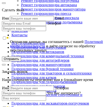
Ремонт гидроцилиндра погрузчика
Ремонт гидроцилиндра автокрана
Ремонт гидроцилиндров манипулятора
Сделать заказ
Ремонт гидроцилиндра пресса
Ремонт гидроцилиндров самосвала
Имя
Email
Ремонт гидроцилиндров подъемника
Телефон
Производство
Клиентам
Контакты
Отправляя данные, вы соглашаетесь с нашей
Политикой
Все гидроцилиндры
конфиденциальности
и даёте согласие на обработку
Гидроцилиндры для погрузчиков
персональных данных
Гидроцилиндры для автокранов
Гидроцилиндры для коммунальной техники
Отправить
Гидроцилиндры для автогрейдеров
Гидроцилиндры для манипуляторов
Гидроцилиндры для буровой техники
Заказать звонок
Гидроцилиндры для тракторов и сельхозтехники
Гидроцилиндры для катков
Наши специалисты перезвонят вам в ближайшее время
Гидроцилиндры для гидроподъемников
Гидроцилиндры для бульдозеров
Имя
Телефон
Гидроцилиндры для пресса
Что Вас интересует?
Гидроцилиндры для лесной спецтехники и
металловозов
Гидроцилиндры для экскаваторов-погрузчиков