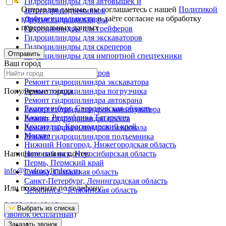
Гидроцилиндры для автовышек и
Отправляя данные, вы соглашаетесь с нашей
Политикой
автогидроподъемников
конфиденциальности
и даёте согласие на обработку
Другие гидроцилиндры
персональных данных
Гидроцилиндры для грейферов
Гидроцилиндры для экскаваторов
Гидроцилиндры для скреперов
Отправить
Гидроцилиндры для импортной спецтехники
Ваш город
Ремонт гидроцилиндров
Ремонт гидроцилиндра экскаватора
Популярные города
Ремонт гидроцилиндра погрузчика
Ремонт гидроцилиндра автокрана
Екатеринбург, Свердловская область
Ремонт гидроцилиндров манипулятора
Казань, Республика Татарстан
Ремонт гидроцилиндра пресса
Краснодар, Краснодарский край
Ремонт гидроцилиндров самосвала
Москва
Ремонт гидроцилиндров подъемника
Нижний Новгород, Нижегородская область
Напишите нам на почту:
Новосибирск, Новосибирская область
Пермь, Пермский край
info@hydrocylinders.ru
Самара, Самарская область
Санкт-Петербург, Ленинградская область
Или позвоните по телефону:
Челябинск, Челябинская область
8-800-101-19-19
Выбрать из списка
(звонок бесплатный)
Заказать звонок
А