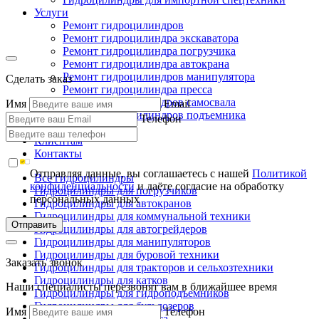
Услуги
Ремонт гидроцилиндров
Ремонт гидроцилиндра экскаватора
Ремонт гидроцилиндра погрузчика
Ремонт гидроцилиндра автокрана
Ремонт гидроцилиндров манипулятора
Сделать заказ
Ремонт гидроцилиндра пресса
Ремонт гидроцилиндров самосвала
Имя
Email
Ремонт гидроцилиндров подъемника
Телефон
Производство
Клиентам
Контакты
Отправляя данные, вы соглашаетесь с нашей
Политикой
Все гидроцилиндры
конфиденциальности
и даёте согласие на обработку
Гидроцилиндры для погрузчиков
персональных данных
Гидроцилиндры для автокранов
Гидроцилиндры для коммунальной техники
Отправить
Гидроцилиндры для автогрейдеров
Гидроцилиндры для манипуляторов
Гидроцилиндры для буровой техники
Заказать звонок
Гидроцилиндры для тракторов и сельхозтехники
Гидроцилиндры для катков
Наши специалисты перезвонят вам в ближайшее время
Гидроцилиндры для гидроподъемников
Гидроцилиндры для бульдозеров
Имя
Телефон
Гидроцилиндры для пресса