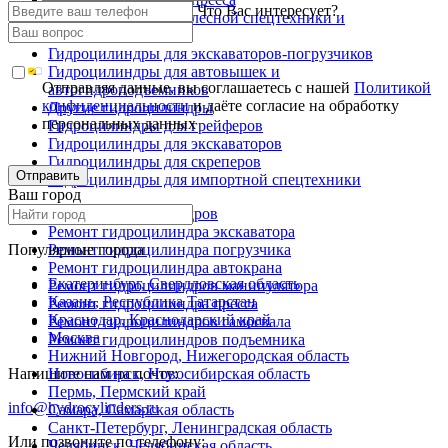
Что Вас интересует?
Гидроцилиндры для лесной спецтехники и
металловозов
Гидроцилиндры для экскаваторов-погрузчиков
Гидроцилиндры для автовышек и
Отправляя данные, вы соглашаетесь с нашей
Политикой
автогидроподъемников
конфиденциальности
и даёте согласие на обработку
Другие гидроцилиндры
персональных данных
Гидроцилиндры для грейферов
Гидроцилиндры для экскаваторов
Гидроцилиндры для скреперов
Отправить
Гидроцилиндры для импортной спецтехники
Ваш город
Ремонт гидроцилиндров
Ремонт гидроцилиндра экскаватора
Популярные города
Ремонт гидроцилиндра погрузчика
Ремонт гидроцилиндра автокрана
Екатеринбург, Свердловская область
Ремонт гидроцилиндров манипулятора
Казань, Республика Татарстан
Ремонт гидроцилиндра пресса
Краснодар, Краснодарский край
Ремонт гидроцилиндров самосвала
Москва
Ремонт гидроцилиндров подъемника
Нижний Новгород, Нижегородская область
Напишите нам на почту:
Новосибирск, Новосибирская область
Пермь, Пермский край
info@hydrocylinders.ru
Самара, Самарская область
Санкт-Петербург, Ленинградская область
Или позвоните по телефону:
Челябинск, Челябинская область