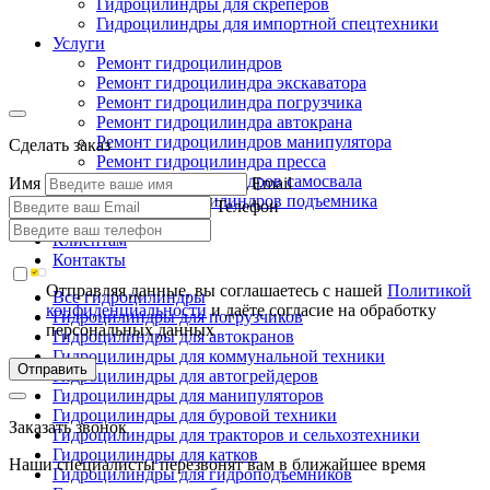
Гидроцилиндры для скреперов
Гидроцилиндры для импортной спецтехники
Услуги
Ремонт гидроцилиндров
Ремонт гидроцилиндра экскаватора
Ремонт гидроцилиндра погрузчика
Ремонт гидроцилиндра автокрана
Ремонт гидроцилиндров манипулятора
Сделать заказ
Ремонт гидроцилиндра пресса
Ремонт гидроцилиндров самосвала
Имя
Email
Ремонт гидроцилиндров подъемника
Телефон
Производство
Клиентам
Контакты
Отправляя данные, вы соглашаетесь с нашей
Политикой
Все гидроцилиндры
конфиденциальности
и даёте согласие на обработку
Гидроцилиндры для погрузчиков
персональных данных
Гидроцилиндры для автокранов
Гидроцилиндры для коммунальной техники
Отправить
Гидроцилиндры для автогрейдеров
Гидроцилиндры для манипуляторов
Гидроцилиндры для буровой техники
Заказать звонок
Гидроцилиндры для тракторов и сельхозтехники
Гидроцилиндры для катков
Наши специалисты перезвонят вам в ближайшее время
Гидроцилиндры для гидроподъемников