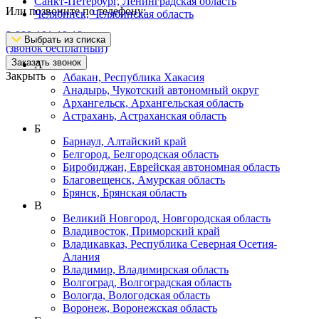
Санкт-Петербург, Ленинградская область
Или позвоните по телефону:
Челябинск, Челябинская область
8-800-101-19-19
Выбрать из списка
(звонок бесплатный)
Заказать звонок
А
Закрыть
Абакан, Республика Хакасия
Анадырь, Чукотский автономный округ
Архангельск, Архангельская область
Астрахань, Астраханская область
Б
Барнаул, Алтайский край
Белгород, Белгородская область
Биробиджан, Еврейская автономная область
Благовещенск, Амурская область
Брянск, Брянская область
В
Великий Новгород, Новгородская область
Владивосток, Приморский край
Владикавказ, Республика Северная Осетия-
Алания
Владимир, Владимирская область
Волгоград, Волгоградская область
Вологда, Вологодская область
Воронеж, Воронежская область