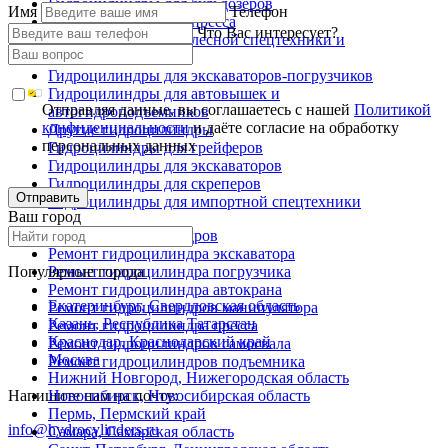
Гидроцилиндры для бульдозеров
Имя
Телефон
Гидроцилиндры для пресса
Что Вас интересует?
Гидроцилиндры для лесной спецтехники и
металловозов
Гидроцилиндры для экскаваторов-погрузчиков
Гидроцилиндры для автовышек и
Отправляя данные, вы соглашаетесь с нашей
Политикой
автогидроподъемников
конфиденциальности
и даёте согласие на обработку
Другие гидроцилиндры
персональных данных
Гидроцилиндры для грейферов
Гидроцилиндры для экскаваторов
Гидроцилиндры для скреперов
Отправить
Гидроцилиндры для импортной спецтехники
Ваш город
Ремонт гидроцилиндров
Ремонт гидроцилиндра экскаватора
Популярные города
Ремонт гидроцилиндра погрузчика
Ремонт гидроцилиндра автокрана
Екатеринбург, Свердловская область
Ремонт гидроцилиндров манипулятора
Казань, Республика Татарстан
Ремонт гидроцилиндра пресса
Краснодар, Краснодарский край
Ремонт гидроцилиндров самосвала
Москва
Ремонт гидроцилиндров подъемника
Нижний Новгород, Нижегородская область
Напишите нам на почту:
Новосибирск, Новосибирская область
Пермь, Пермский край
info@hydrocylinders.ru
Самара, Самарская область