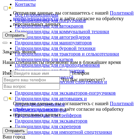
Контакты
Отправляя данные, вы соглашаетесь с нашей
Политикой
Все гидроцилиндры
конфиденциальности
и даёте согласие на обработку
Гидроцилиндры для погрузчиков
персональных данных
Гидроцилиндры для автокранов
Гидроцилиндры для коммунальной техники
Отправить
Гидроцилиндры для автогрейдеров
Гидроцилиндры для манипуляторов
Гидроцилиндры для буровой техники
Заказать звонок
Гидроцилиндры для тракторов и сельхозтехники
Гидроцилиндры для катков
Наши специалисты перезвонят вам в ближайшее время
Гидроцилиндры для гидроподъемников
Гидроцилиндры для бульдозеров
Имя
Телефон
Гидроцилиндры для пресса
Что Вас интересует?
Гидроцилиндры для лесной спецтехники и
металловозов
Гидроцилиндры для экскаваторов-погрузчиков
Гидроцилиндры для автовышек и
Отправляя данные, вы соглашаетесь с нашей
Политикой
автогидроподъемников
конфиденциальности
и даёте согласие на обработку
Другие гидроцилиндры
персональных данных
Гидроцилиндры для грейферов
Гидроцилиндры для экскаваторов
Гидроцилиндры для скреперов
Отправить
Гидроцилиндры для импортной спецтехники
Ваш город