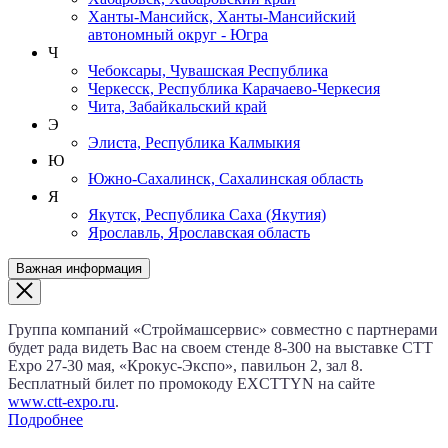
Ханты-Мансийск, Ханты-Мансийский
автономный округ - Югра
Ч
Чебоксары, Чувашская Республика
Черкесск, Республика Карачаево-Черкесия
Чита, Забайкальский край
Э
Элиста, Республика Калмыкия
Ю
Южно-Сахалинск, Сахалинская область
Я
Якутск, Республика Саха (Якутия)
Ярославль, Ярославская область
Важная информация
Группа компаний «Строймашсервис» совместно с партнерами
будет рада видеть Вас на своем стенде 8‑300 на выставке CTT
Expo
27‑30 мая
, «Крокус‑Экспо», павильон 2, зал 8.
Бесплатный билет по промокоду EXCTTYN на сайте
www.сtt-expo.ru
.
Подробнее