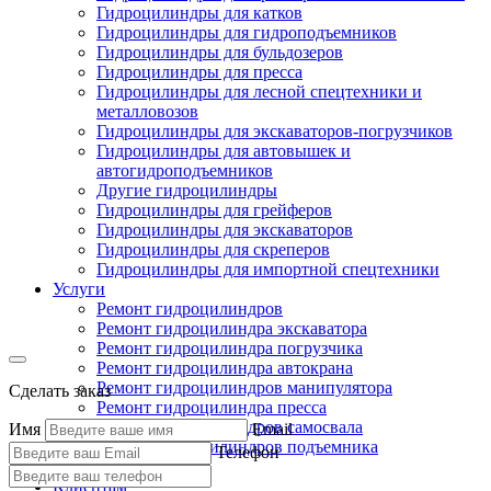
Гидроцилиндры для катков
Гидроцилиндры для гидроподъемников
Гидроцилиндры для бульдозеров
Гидроцилиндры для пресса
Гидроцилиндры для лесной спецтехники и
металловозов
Гидроцилиндры для экскаваторов-погрузчиков
Гидроцилиндры для автовышек и
автогидроподъемников
Другие гидроцилиндры
Гидроцилиндры для грейферов
Гидроцилиндры для экскаваторов
Гидроцилиндры для скреперов
Гидроцилиндры для импортной спецтехники
Услуги
Ремонт гидроцилиндров
Ремонт гидроцилиндра экскаватора
Ремонт гидроцилиндра погрузчика
Ремонт гидроцилиндра автокрана
Ремонт гидроцилиндров манипулятора
Сделать заказ
Ремонт гидроцилиндра пресса
Ремонт гидроцилиндров самосвала
Имя
Email
Ремонт гидроцилиндров подъемника
Телефон
Производство
Клиентам