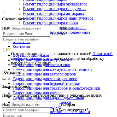
Ремонт гидроцилиндра экскаватора
Ремонт гидроцилиндра погрузчика
Ремонт гидроцилиндра автокрана
Ремонт гидроцилиндров манипулятора
Сделать заказ
Ремонт гидроцилиндра пресса
Ремонт гидроцилиндров самосвала
Имя
Email
Ремонт гидроцилиндров подъемника
Телефон
Производство
Клиентам
Контакты
Отправляя данные, вы соглашаетесь с нашей
Политикой
Все гидроцилиндры
конфиденциальности
и даёте согласие на обработку
Гидроцилиндры для погрузчиков
персональных данных
Гидроцилиндры для автокранов
Гидроцилиндры для коммунальной техники
Отправить
Гидроцилиндры для автогрейдеров
Гидроцилиндры для манипуляторов
Гидроцилиндры для буровой техники
Заказать звонок
Гидроцилиндры для тракторов и сельхозтехники
Гидроцилиндры для катков
Наши специалисты перезвонят вам в ближайшее время
Гидроцилиндры для гидроподъемников
Гидроцилиндры для бульдозеров
Имя
Телефон
Гидроцилиндры для пресса
Что Вас интересует?
Гидроцилиндры для лесной спецтехники и
металловозов