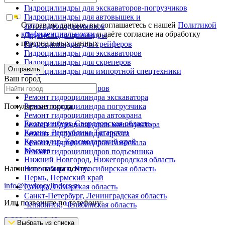
Гидроцилиндры для экскаваторов-погрузчиков
Гидроцилиндры для автовышек и
Отправляя данные, вы соглашаетесь с нашей
Политикой
автогидроподъемников
конфиденциальности
и даёте согласие на обработку
Другие гидроцилиндры
персональных данных
Гидроцилиндры для грейферов
Гидроцилиндры для экскаваторов
Гидроцилиндры для скреперов
Отправить
Гидроцилиндры для импортной спецтехники
Ваш город
Ремонт гидроцилиндров
Ремонт гидроцилиндра экскаватора
Популярные города
Ремонт гидроцилиндра погрузчика
Ремонт гидроцилиндра автокрана
Екатеринбург, Свердловская область
Ремонт гидроцилиндров манипулятора
Казань, Республика Татарстан
Ремонт гидроцилиндра пресса
Краснодар, Краснодарский край
Ремонт гидроцилиндров самосвала
Москва
Ремонт гидроцилиндров подъемника
Нижний Новгород, Нижегородская область
Напишите нам на почту:
Новосибирск, Новосибирская область
Пермь, Пермский край
info@hydrocylinders.ru
Самара, Самарская область
Санкт-Петербург, Ленинградская область
Или позвоните по телефону:
Челябинск, Челябинская область
8-800-101-19-19
Выбрать из списка